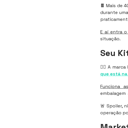
🍫 Mais de 
durante uma 
praticament
E aí entra o
situação.
Seu Ki
🕵️‍♂️ A marc
que está na
Funciona a
embalagem → 
🚨 Spoiler, 
operação pol
Market