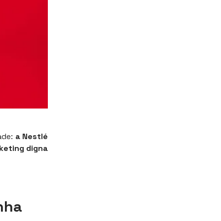
ade:
a Nestlé
keting digna
nha