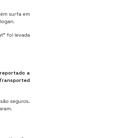
bém surfa em
slogan.
t” foi levada
 reportado a
 Transported
são seguros.
aram.