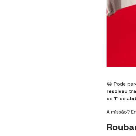
😂 Pode par
resolveu tr
de 1º de abri
A missão? En
Rouba