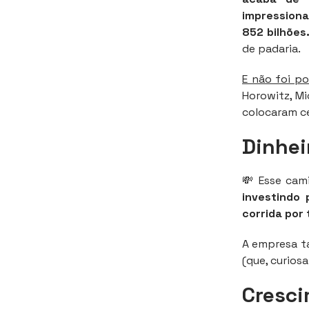
impressiona
852 bilhões
de padaria.
E não foi p
Horowitz, Mi
colocaram ce
Dinhei
💸 Esse cam
investindo 
corrida por 
A empresa t
(que, curios
Cresc