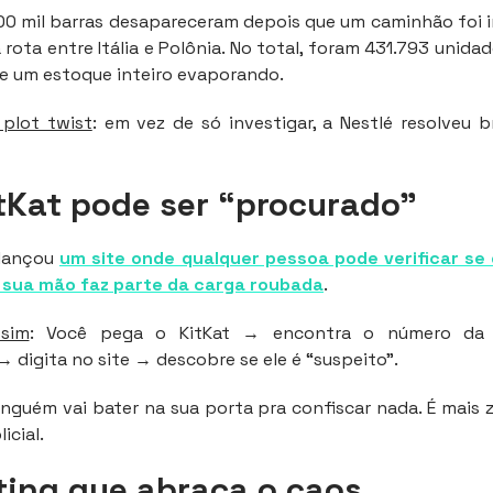
400 mil barras desapareceram depois que um caminhão foi 
rota entre Itália e Polônia. No total, foram 431.793 unida
e um estoque inteiro evaporando.
 plot twist
: em vez de só investigar, a Nestlé resolveu 
tKat pode ser “procurado”
a lançou
um site onde qualquer pessoa pode verificar se
 sua mão faz parte da carga roubada
.
ssim
: Você pega o KitKat → encontra o número da
digita no site → descobre se ele é “suspeito”.
ninguém vai bater na sua porta pra confiscar nada. É mais 
icial.
ing que abraça o caos