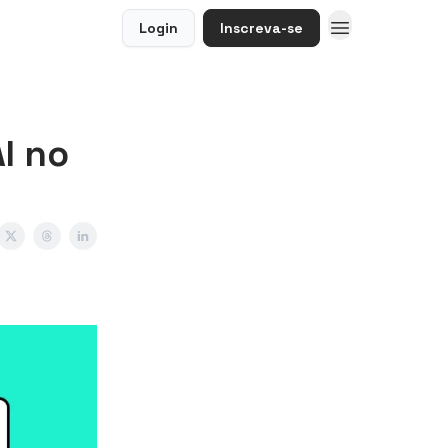
Login
Inscreva-se
I no