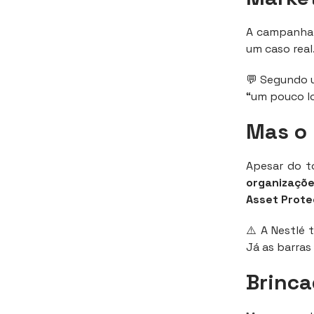
A campanha 
um caso real
💬 Segundo u
“um pouco lo
Mas o 
Apesar do t
organizaçõe
Asset Prote
⚠️ A Nestlé
Já as barra
Brinca