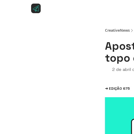
Sobre a CreativeNews
Anuncie na CreativeNe
CreativeNews
Apost
topo 
2 de abril
➜ EDIÇÃO 675