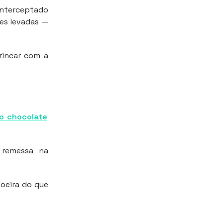
interceptado
des levadas —
brincar com a
 o chocolate
 remessa na
zoeira do que