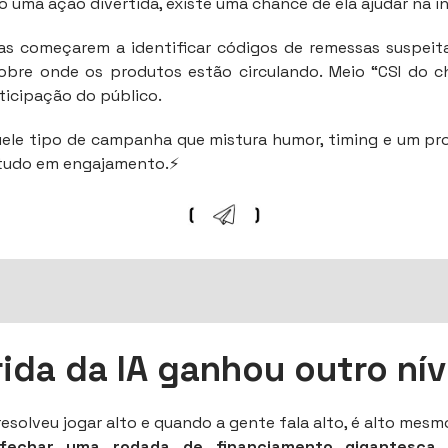
uma ação divertida, existe uma chance de ela ajudar na i
as começarem a identificar códigos de remessas suspeita
sobre onde os produtos estão circulando. Meio “CSI do ch
ticipação do público.
uele tipo de campanha que mistura humor, timing e um pr
tudo em engajamento.⚡
rida da IA ganhou outro ní
resolveu jogar alto e quando a gente fala alto, é alto mesm
fechar uma rodada de financiamento gigantesca, 