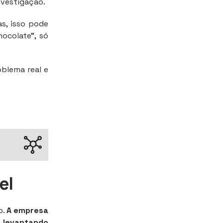
nvestigação.
s, isso pode
ocolate”, só
oblema real e
vel
o.
A empresa
levantando