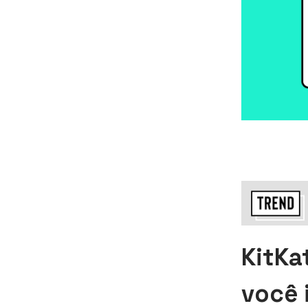
KitKa
você 