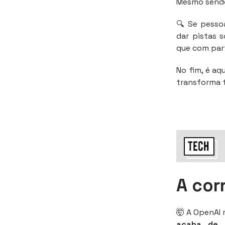
Mesmo sendo 
🔍 Se pesso
dar pistas 
que com par
No fim, é aq
transforma 
A cor
🤯 A OpenAI 
acaba de 