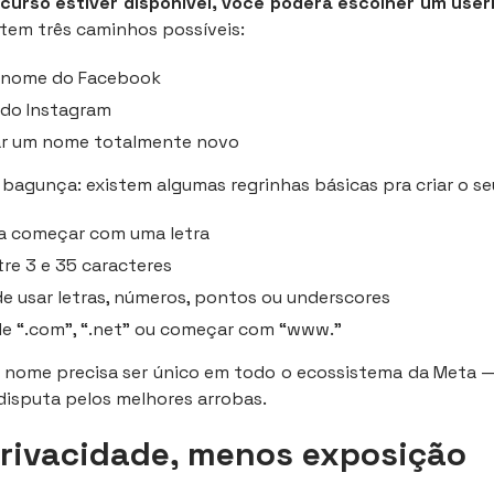
curso estiver disponível, você poderá escolher um use
tem três caminhos possíveis:
o nome do Facebook
 do Instagram
iar um nome totalmente novo
 bagunça: existem algumas regrinhas básicas pra criar o se
a começar com uma letra
tre 3 e 35 caracteres
e usar letras, números, pontos ou underscores
e “.com”, “.net” ou começar com “www.”
 o nome precisa ser único em todo o ecossistema da Meta
 disputa pelos melhores arrobas.
rivacidade, menos exposição