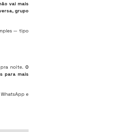
ão vai mais
versa, grupo
imples — tipo
pra noite.
O
os para mais
o WhatsApp e