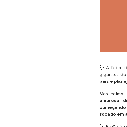
🤯 A febre d
gigantes do
país e plane
Mas calma,
empresa d
começando p
focado em a
🚀 E não é p