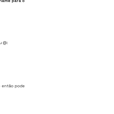
rname para o
u @:
 — então pode