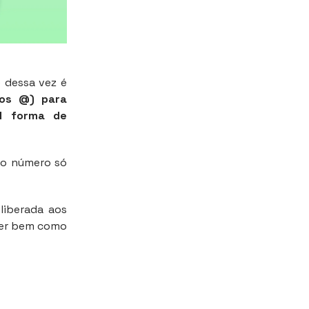
 dessa vez é
os @) para
al forma de
do número só
liberada aos
der bem como