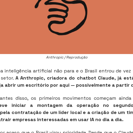
Anthropic / Reprodução
a inteligência artificial não para e o Brasil entrou de vez
 setor.
A Anthropic, criadora do chatbot Claude, já est
ja abrir um escritório por aqui — possivelmente a partir 
 antes disso, os primeiros movimentos começam aind
eve iniciar a montagem da operação no segundo
ela contratação de um líder local e a criação de um ti
trair empresas interessadas em usar IA no dia a dia.
or acaso que o Brasil virou prioridade. Desde que o Clau