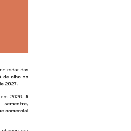
 no radar das
á de olho no
de 2027.
a em 2026.
A
 semestre,
me comercial
de chegou por