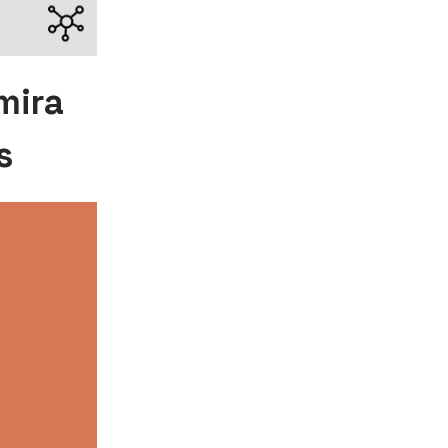
mira
s