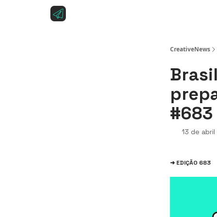
Sobre a CreativeNews
Anuncie na CreativeNe
CreativeNews
Brasi
prepa
#683
13 de abri
➜ EDIÇÃO 683