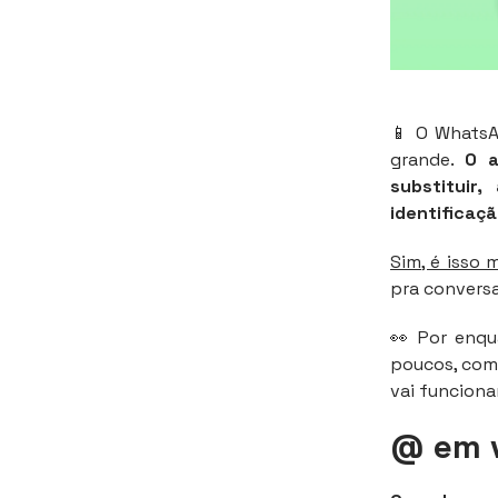
📱 O WhatsA
grande.
O a
substituir
identificaçã
Sim, é isso
pra convers
👀 Por enqu
poucos, com
vai funcionar
@ em v