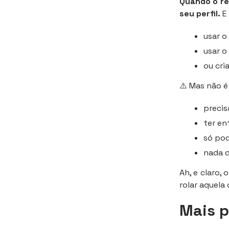
Quando o re
seu perfil.
E 
usar 
usar o
ou cr
⚠️ Mas não é
precis
ter en
só pod
nada d
Ah, e claro,
rolar aquela
Mais p