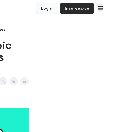
Login
Inscreva-se
683
pic
s