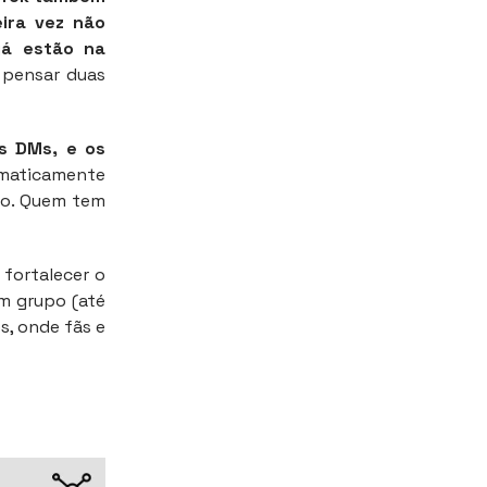
ira vez não
já estão na
e pensar duas
s DMs, e os
omaticamente
io. Quem tem
 fortalecer o
em grupo (até
s, onde fãs e