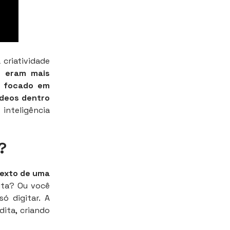
criatividade
s eram mais
, focado em
vídeos dentro
inteligência
?
texto de uma
uta? Ou você
ó digitar. A
ita, criando