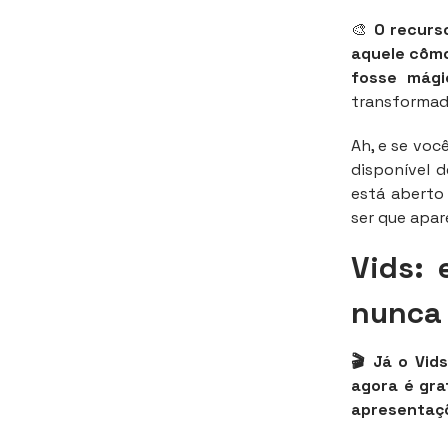
🎨
O recurs
aquele cômo
fosse mági
transformada
Ah, e se voc
disponível d
está aberto
ser que apar
Vids: 
nunca 
🎬 Já o Vid
agora é gra
apresentaçõ