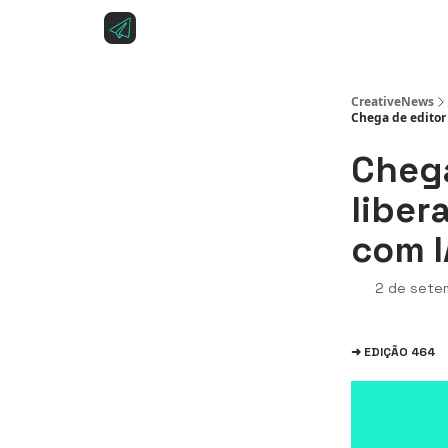
Sobre a CreativeNews
Anuncie na CreativeNe
CreativeNews
Chega de editor 
Chega
liber
com I
2 de sete
➜ EDIÇÃO 464