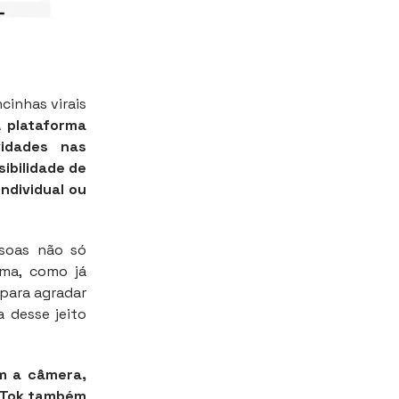
cinhas virais
A plataforma
idades nas
ibilidade de
ndividual ou
ssoas não só
ma, como já
para agradar
 desse jeito
om a câmera,
ikTok também