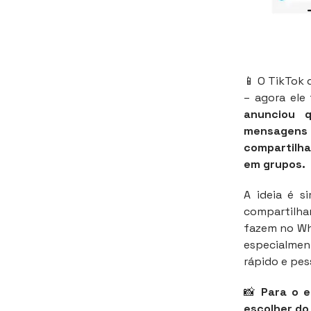
📱 O TikTok 
– agora ele
anunciou 
mensagens d
compartilha
em grupos.
A ideia é s
compartilh
fazem no Wh
especialmen
rápido e pes
📸
Para o e
escolher do