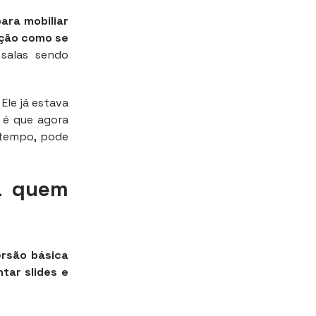
ara mobiliar
ação como se
salas sendo
Ele já estava
a é que agora
 tempo, pode
ra quem
ersão básica
tar slides e