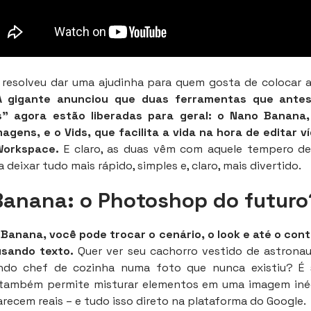
 resolveu dar uma ajudinha para quem gosta de colocar a 
A gigante anunciou que duas ferramentas que ante
s” agora estão liberadas para geral: o Nano Banana
agens, e o Vids, que facilita a vida na hora de editar 
Workspace.
E claro, as duas vêm com aquele tempero de 
ra deixar tudo mais rápido, simples e, claro, mais divertido.
anana: o Photoshop do futuro
Banana, você pode trocar o cenário, o look e até o con
usando texto.
Quer ver seu cachorro vestido de astrona
do chef de cozinha numa foto que nunca existiu? É s
também permite misturar elementos em uma imagem inéd
recem reais – e tudo isso direto na plataforma do Google.