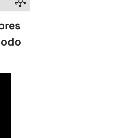
ores
todo