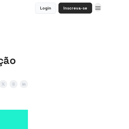
Login
Inscreva-se
̧ão