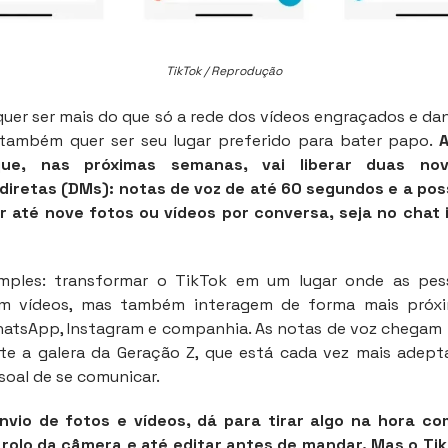
TikTok / Reprodução
quer ser mais do que só a rede dos vídeos engraçados e dan
 também quer ser seu lugar preferido para bater papo.
que, nas próximas semanas, vai liberar duas nov
iretas (DMs): notas de voz de até 60 segundos e a poss
r até nove fotos ou vídeos por conversa, seja no chat i
imples: transformar o TikTok em um lugar onde as pe
am vídeos, mas também interagem de forma mais próxi
atsApp, Instagram e companhia. As notas de voz chegam 
te a galera da Geração Z, que está cada vez mais adepta
soal de se comunicar.
nvio de fotos e vídeos, dá para tirar algo na hora c
 rolo da câmera e até editar antes de mandar. Mas o T