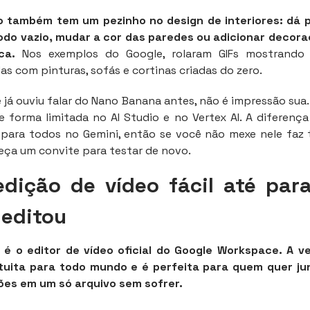
o também tem um pezinho no design de interiores: dá p
do vazio, mudar a cor das paredes ou adicionar decor
ca.
Nos exemplos do Google, rolaram GIFs mostrando 
s com pinturas, sofás e cortinas criadas do zero.
ê já ouviu falar do Nano Banana antes, não é impressão sua. 
e forma limitada no AI Studio e no Vertex AI. A diferenç
 para todos no Gemini, então se você não mexe nele faz
eça um convite para testar de novo.
edição de vídeo fácil até pa
editou
s é o editor de vídeo oficial do Google Workspace. A v
tuita para todo mundo e é perfeita para quem quer jun
es em um só arquivo sem sofrer.