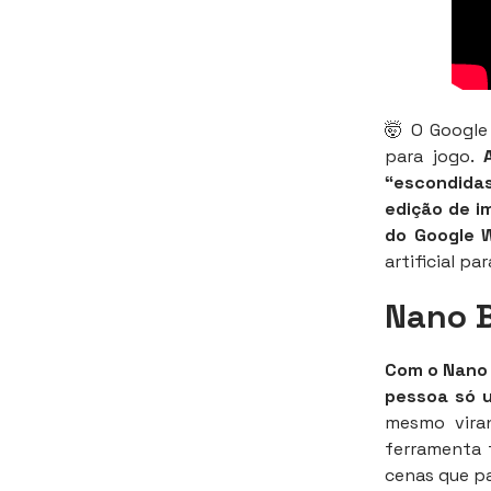
🤯 O Google
para jogo.
“escondida
edição de im
do Google 
artificial pa
Nano B
Com o Nano 
pessoa só 
mesmo viran
ferramenta 
cenas que pa