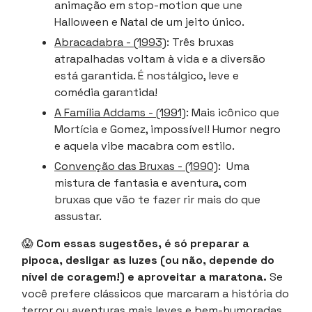
animação em stop-motion que une
Halloween e Natal de um jeito único.
Abracadabra - (1993)
: Três bruxas
atrapalhadas voltam à vida e a diversão
está garantida. É nostálgico, leve e
comédia garantida!
A Família Addams - (1991)
: Mais icônico que
Mortícia e Gomez, impossível! Humor negro
e aquela vibe macabra com estilo.
Convenção das Bruxas - (1990)
: Uma
mistura de fantasia e aventura, com
bruxas que vão te fazer rir mais do que
assustar.
😱
Com essas sugestões, é só preparar a
pipoca, desligar as luzes (ou não, depende do
nível de coragem!) e aproveitar a maratona.
Se
você prefere clássicos que marcaram a história do
terror ou aventuras mais leves e bem-humoradas,