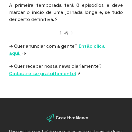
A primeira temporada terá 8 episódios e deve
marcar o início de uma jornada longa e, se tudo
der certo definitiva.
⚡
➜ Quer anunciar com a gente?
Então clica
aqui!
📣
➜ Quer receber nossa news diariamente?
Cadastre-se gratuitamente!
⚡
CreativeNews
Um canal de conteúdo que descomplica a forma de levar