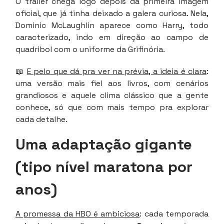
O trailer chega logo depois da primeira imagem
oficial, que já tinha deixado a galera curiosa. Nela,
Dominic McLaughlin aparece como Harry, todo
caracterizado, indo em direção ao campo de
quadribol com o uniforme da Grifinória.
📖
E pelo que dá pra ver na prévia, a ideia é clara
:
uma versão mais fiel aos livros, com cenários
grandiosos e aquele clima clássico que a gente
conhece, só que com mais tempo pra explorar
cada detalhe.
Uma adaptação gigante
(tipo nível maratona por
anos)
A promessa da HBO é ambiciosa
: cada temporada