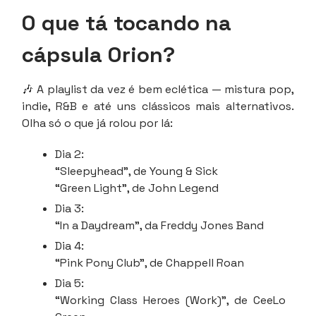
O que tá tocando na
cápsula Orion?
🎶 A playlist da vez é bem eclética — mistura pop,
indie, R&B e até uns clássicos mais alternativos.
Olha só o que já rolou por lá:
Dia 2:
“Sleepyhead”, de Young & Sick
“Green Light”, de John Legend
Dia 3:
“In a Daydream”, da Freddy Jones Band
Dia 4:
“Pink Pony Club”, de Chappell Roan
Dia 5:
“Working Class Heroes (Work)”, de CeeLo