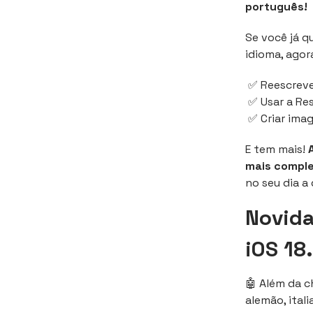
português!
Se você já q
idioma, agor
✅ Reescrever
✅ Usar a Res
✅ Criar imag
E tem mais!
mais comple
no seu dia a 
Novida
iOS 18
🤖 Além da c
alemão, itali