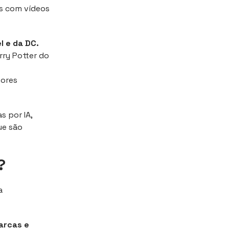
es com vídeos
l e da DC.
ry Potter do
tores
 por IA,
ue são
?
a
marcas e