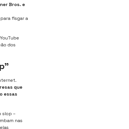
ner Bros. e
para fisgar a
o YouTube
ção dos
op”
nternet.
resas que
do essas
 slop –
bombam nas
elas