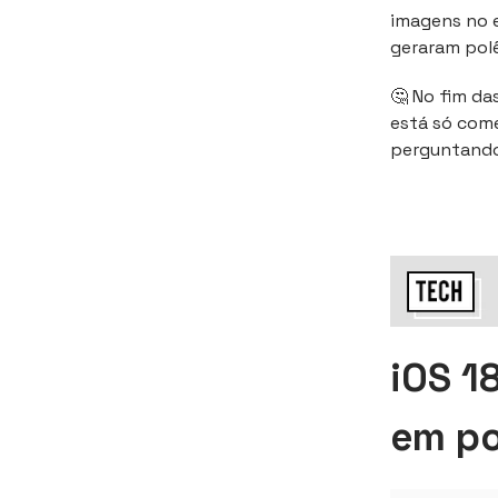
imagens no e
geraram pol
🤔 No fim da
está só com
perguntando:
iOS 1
em po