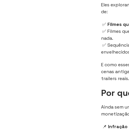
Eles explora
de:
✅
Filmes qu
✅ Filmes que
nada.
✅ Sequência
envelhecidos
E como esse
cenas antiga
trailers reais
Por qu
Ainda sem u
monetização 
📌
Infração 