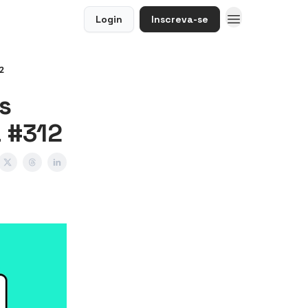
Login
Inscreva-se
2
s
a #312