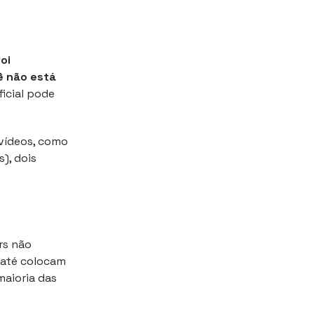
oi
ê não está
ficial pode
vídeos, como
s), dois
rs não
s até colocam
maioria das