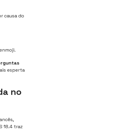
or causa do
enmoji.
erguntas
ais esperta
da no
ancês,
S 18.4 traz