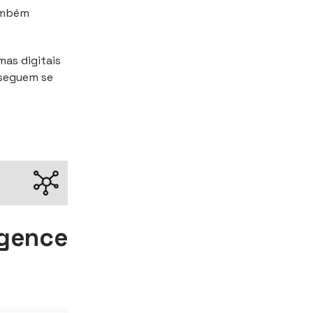
também
mas digitais
 seguem se
igence