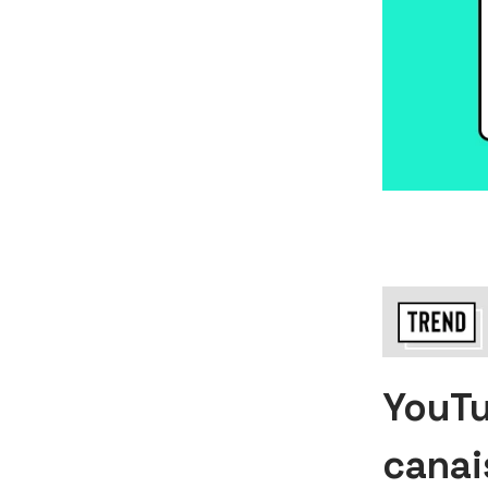
YouTu
canai