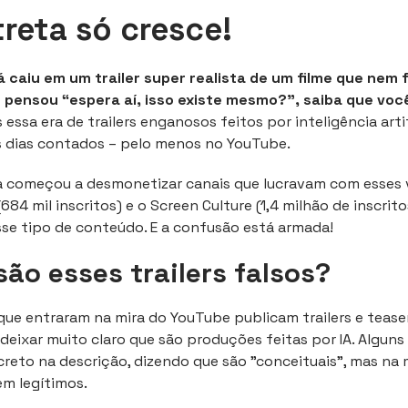
treta só cresce!
á caiu em um trailer super realista de um filme que nem f
 pensou “espera aí, isso existe mesmo?”, saiba que voc
essa era de trailers enganosos feitos por inteligência arti
s dias contados – pelo menos no YouTube.
a começou a desmonetizar canais que lucravam com esses 
684 mil inscritos) e o Screen Culture (1,4 milhão de inscrito
se tipo de conteúdo. E a confusão está armada!
são esses trailers falsos?
 que entraram na mira do YouTube publicam trailers e tease
m deixar muito claro que são produções feitas por IA. Algun
creto na descrição, dizendo que são "conceituais", mas na 
m legítimos.