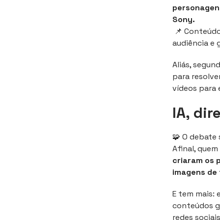
personagens
Sony.
📌 Conteúdo 
audiência e 
Aliás, segun
para resolve
vídeos para 
IA, di
🧩 O debate 
Afinal, que
criaram os 
imagens de 
E tem mais: 
conteúdos g
redes sociai