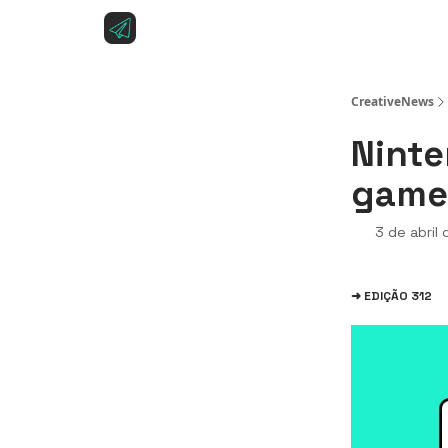
Sobre a CreativeNews
Anuncie na CreativeNe
CreativeNews
Ninte
games
3 de abril
➜ EDIÇÃO 312