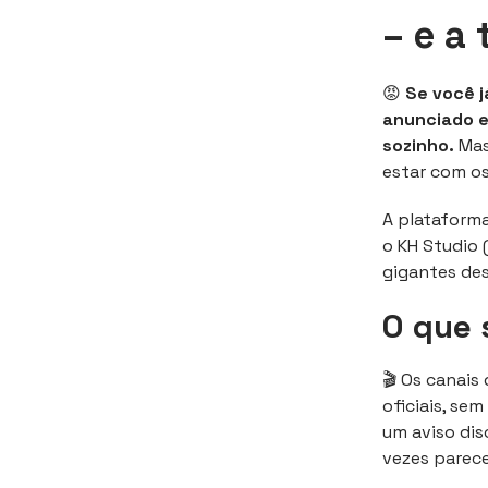
– e a 
😡
Se você j
anunciado e
sozinho.
Mas 
estar com o
A plataform
o KH Studio (
gigantes des
O que 
🎬 Os canais
oficiais, se
um aviso dis
vezes parece