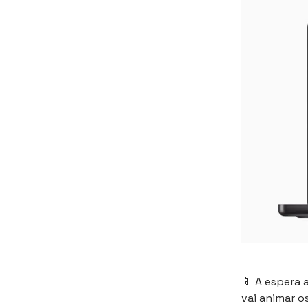
📱
A espera 
vai animar os