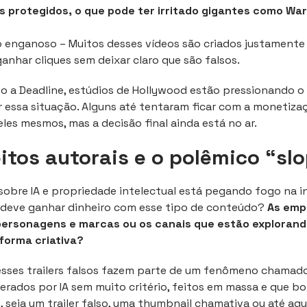
 protegidos, o que pode ter irritado gigantes como War
enganoso – Muitos desses vídeos são criados justamente 
ganhar cliques sem deixar claro que são falsos.
do a Deadline, estúdios de Hollywood estão pressionando 
r essa situação. Alguns até tentaram ficar com a monetiza
eles mesmos, mas a decisão final ainda está no ar.
reitos autorais e o polêmico “sl
sobre IA e propriedade intelectual está pegando fogo na i
m deve ganhar dinheiro com esse tipo de conteúdo?
As emp
personagens e marcas ou os canais que estão exploran
forma criativa?
esses trailers falsos fazem parte de um fenômeno chamado
erados por IA sem muito critério, feitos em massa e que 
s, seja um trailer falso, uma thumbnail chamativa ou até aqu