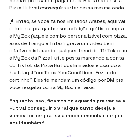
marcas precisarem pagar nada. Resta saber se a
Pizza Hut vai conseguir surfar nessa mesma onda.
🕺
Então, se você tá nos Emirados Árabes, aqui vai
o tutorial pra ganhar sua refeição grátis: compra
a My Box (aquele combo personalizável com pizza,
asas de frango e fritas), grava um vídeo bem
criativo misturando qualquer trend do TikTok com
a My Box da Pizza Hut, e posta marcando a conta
do TikTok da Pizza Hut dos Emirados e usando a
hashtag #YourTermsYourConditions. Fez tudo
certinho? Eles te mandam um código por DM pra
você resgatar outra My Box na faixa.
Enquanto isso, ficamos no aguardo pra ver se a
Hut vai conseguir o viral que tanto deseja e
vamos torcer pra essa moda desembarcar por
aqui também
⚡