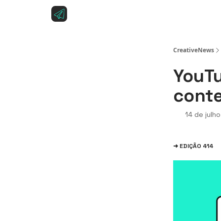
Sobre a CreativeNews
Anuncie na CreativeNe
CreativeNews
YouTu
conte
14 de julh
➜ EDIÇÃO 414