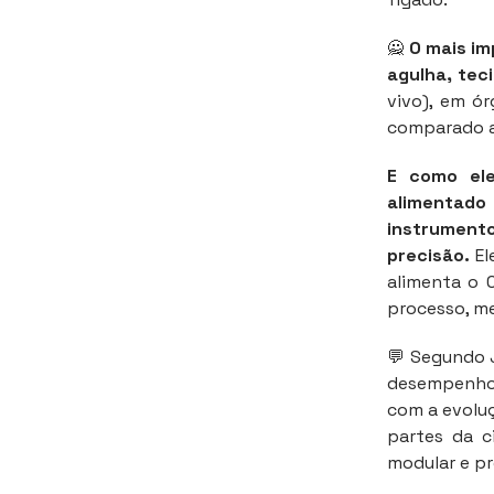
🙅
O mais i
agulha, tec
vivo), em ó
comparado ao
E como ele
alimentado
instrumento
precisão.
El
alimenta o 
processo, m
💬 Segundo J
desempenho 
com a evolu
partes da c
modular e pr