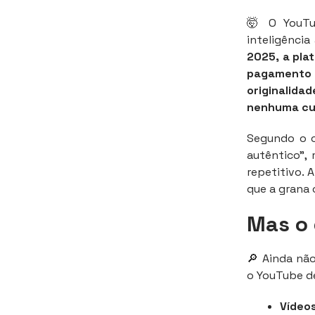
🤯 O YouTu
inteligência
2025, a plat
pagamento
originalida
nenhuma cu
Segundo o c
autêntico”,
repetitivo. 
que a grana 
Mas o 
🔎 Ainda não
o YouTube de
Vídeos