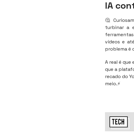
IA con
🤔 Curiosa
turbinar a 
ferramentas
vídeos e at
problema é q
A real é que
que a plataf
recado do Yo
meio.⚡