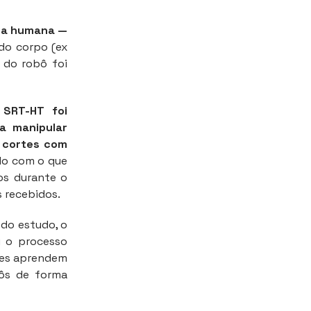
cia humana —
 do corpo (ex
 do robô foi
 SRT-HT foi
a manipular
r cortes com
do com o que
os durante o
 recebidos.
 do estudo, o
u o processo
tes aprendem
bôs de forma