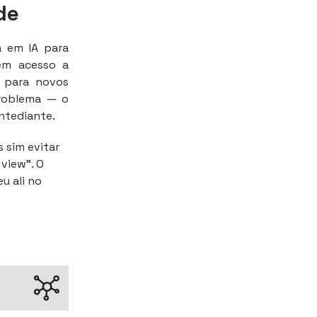
de
 em IA para
têm acesso a
s para novos
problema — o
ntediante.
s sim evitar
 view”. O
u ali no