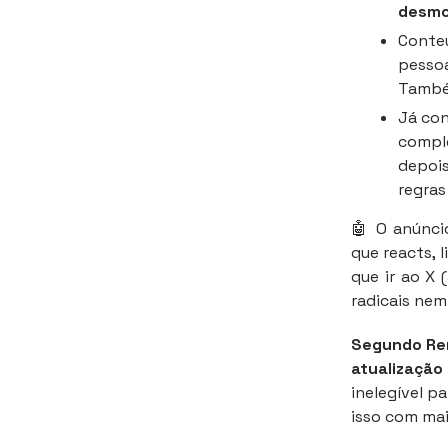
desmo
Conteú
pesso
També
Já con
comple
depois
regras
🤖 O anúnci
que reacts, 
que ir ao X 
radicais nem
Segundo Ren
atualização 
inelegível p
isso com mai