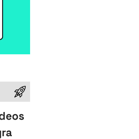
ídeos
gra