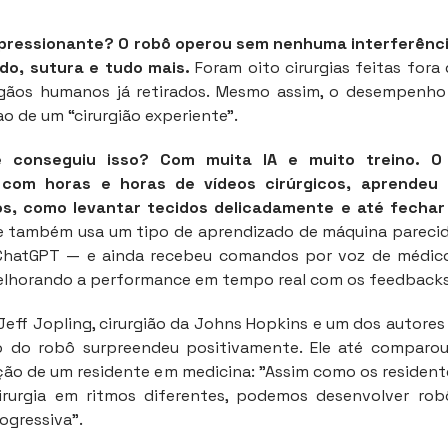
mpressionante? O robô operou sem nenhuma interferên
ido, sutura e tudo mais.
Foram oito cirurgias feitas fora
rgãos humanos já retirados. Mesmo assim, o desempenho
 de um “cirurgião experiente”.
 conseguiu isso? Com muita IA e muito treino. O
 com horas e horas de vídeos cirúrgicos, aprendeu 
s, como levantar tecidos delicadamente e até fecha
e também usa um tipo de aprendizado de máquina pareci
ChatGPT — e ainda recebeu comandos por voz de médic
elhorando a performance em tempo real com os feedbacks
eff Jopling, cirurgião da Johns Hopkins e um dos autores
do robô surpreendeu positivamente. Ele até comparo
ção de um residente em medicina: "Assim como os residen
irurgia em ritmos diferentes, podemos desenvolver ro
ogressiva".