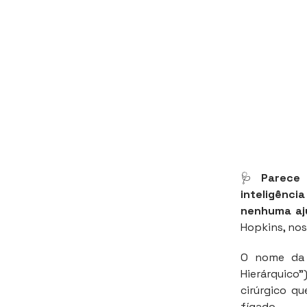
🩺
Parece 
inteligênci
nenhuma aj
Hopkins, nos
O nome da 
Hierárquico”
cirúrgico qu
fígado.