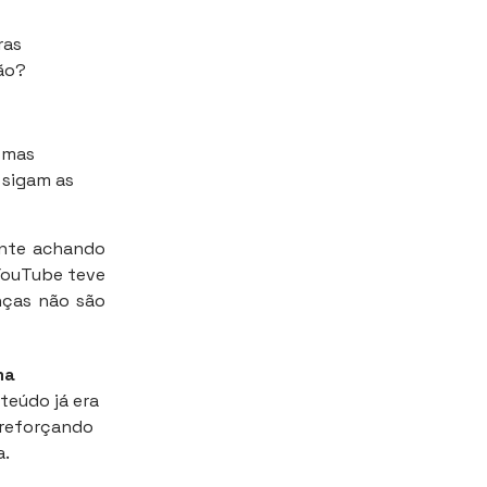
ras
ão?
 mas
 sigam as
ente achando
 YouTube teve
anças não são
ma
teúdo já era
 reforçando
a.