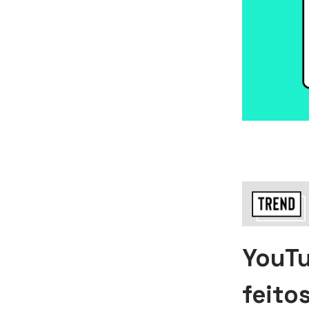
YouTu
feito