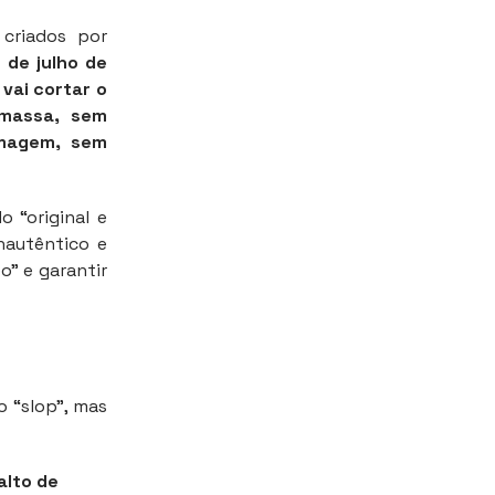
criados por
5 de julho de
 vai cortar o
massa, sem
 imagem, sem
 “original e
nautêntico e
o” e garantir
?
o “slop”, mas
alto de