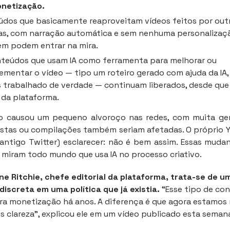
netização.
dos que basicamente reaproveitam vídeos feitos por out
as, com narração automática e sem nenhuma personalizaç
m podem entrar na mira.
teúdos que usam IA como ferramenta para melhorar ou
mentar o vídeo — tipo um roteiro gerado com ajuda da IA,
 trabalhado de verdade — continuam liberados, desde que
 da plataforma.
o causou um pequeno alvoroço nas redes, com muita g
listas ou compilações também seriam afetadas. O próprio
(antigo Twitter) esclarecer: não é bem assim. Essas mud
 miram todo mundo que usa IA no processo criativo.
e Ritchie, chefe editorial da plataforma, trata-se de u
discreta em uma política que já existia.
“Esse tipo de con
ara monetização há anos. A diferença é que agora estamos
s clareza”, explicou ele em um vídeo publicado esta seman