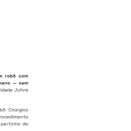
um robô com
humano — sem
sidade Johns
ô Cirúrgico
 procedimento
i pertinho do