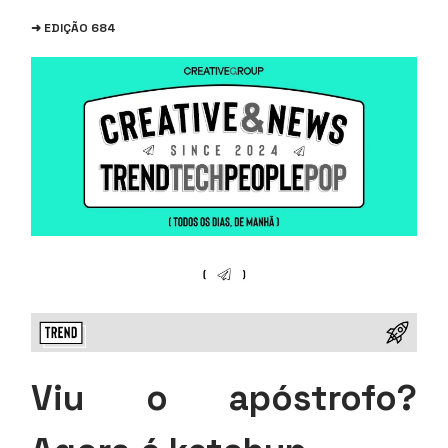
➜ EDIÇÃO 684
Viu o apóstrofo?