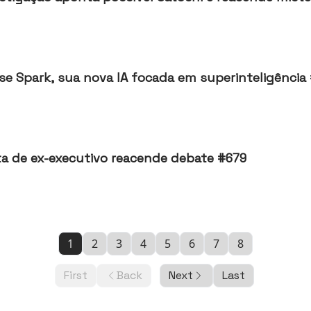
se Spark, sua nova IA focada em superinteligência
rta de ex-executivo reacende debate #679
1
2
3
4
5
6
7
8
First
Back
Next
Last