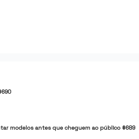
ws
 #690
estar modelos antes que cheguem ao público #689