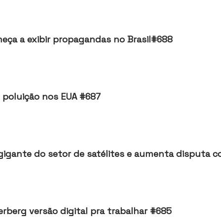
ça a exibir propagandas no Brasil#688
 poluição nos EUA #687
igante do setor de satélites e aumenta disputa c
Um CEO de IA? Meta quer colocar Zuckerberg versão digital pra trabalhar #685