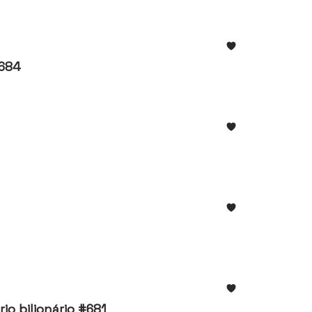
#684
io bilionário #681